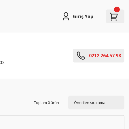
Giriş Yap
0212 264 57 98
02
Toplam 0 ürün