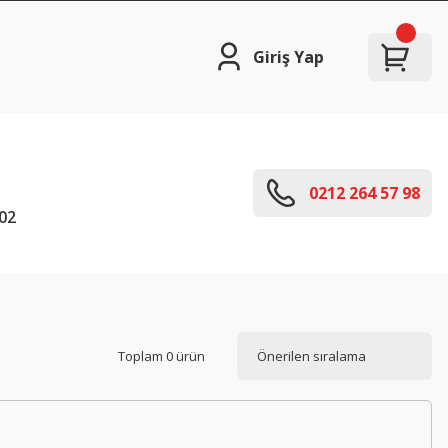
Giriş Yap
0212 264 57 98
02
Toplam 0 ürün