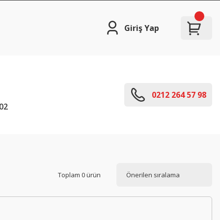
Giriş Yap
0212 264 57 98
02
Toplam 0 ürün