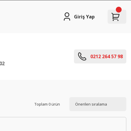
Giriş Yap
0212 264 57 98
02
Toplam 0 ürün