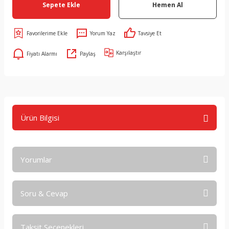
Sepete Ekle
Hemen Al
Yorum Yaz
Tavsiye Et
Karşılaştır
Fiyatı Alarmı
Paylaş
Ürün Bilgisi
Yorumlar
Soru & Cevap
Bu ürüne ilk yorumu siz yapın!
Taksit Seçenekleri