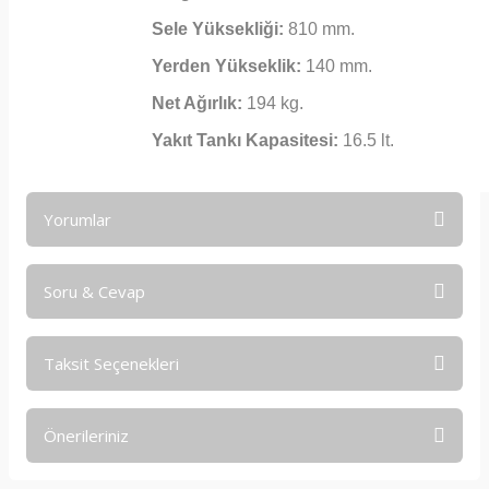
Sele Yüksekliği:
810 mm.
Yerden Yükseklik:
140 mm.
Net Ağırlık:
194 kg.
Yakıt Tankı Kapasitesi:
16.5 lt.
Yorumlar
Soru & Cevap
Bu ürüne ilk yorumu siz yapın!
Taksit Seçenekleri
Yorum Yaz
Ürün hakkında henüz soru sorulmamış.
Önerileriniz
Soru Sor