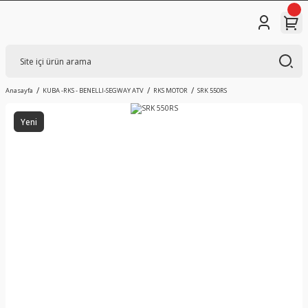
Anasayfa
KUBA -RKS - BENELLI-SEGWAY ATV
RKS MOTOR
SRK 550RS
Yeni