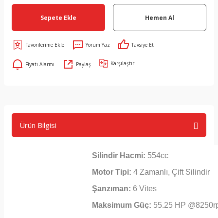
Sepete Ekle
Hemen Al
Yorum Yaz
Tavsiye Et
Karşılaştır
Fiyatı Alarmı
Paylaş
Ürün Bilgisi
Silindir Hacmi:
554cc
Motor Tipi:
4 Zamanlı, Çift Silindir
Şanzıman:
6 Vites
Maksimum Güç:
55.25 HP @8250r