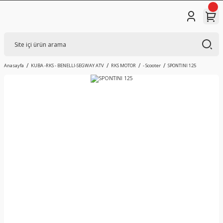
Anasayfa
KUBA -RKS - BENELLI-SEGWAY ATV
RKS MOTOR
- Scooter
SPONTINI 125