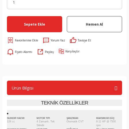
Sepete Ekle
Hemen Al
Yorum Yaz
Tavsiye Et
Karşılaştır
Fiyatı Alarmı
Paylaş
Ürün Bilgisi
TEKNİK ÖZELLİKLER
SILINDIR HACMI
MOTOR TIPI
ŞANZIMAN
MAKSIMUM GÜÇ
124 cc
4 Zamanlı, Tek
Otomatik CVT
9.11 HP @ 7500
Silindir
rpm