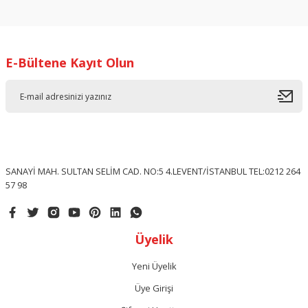
konularda yetersiz gördüğünüz noktaları öneri formunu
kullanarak tarafımıza iletebilirsiniz.
Görüş ve önerileriniz için teşekkür ederiz.
E-Bültene Kayıt Olun
Ürün resmi kalitesiz, bozuk veya görüntülenemiyor.
Ürün açıklamasında eksik bilgiler bulunuyor.
Ürün bilgilerinde hatalar bulunuyor.
Ürün fiyatı diğer sitelerden daha pahalı.
Bu ürüne benzer farklı alternatifler olmalı.
SANAYİ MAH. SULTAN SELİM CAD. NO:5 4.LEVENT/İSTANBUL TEL:0212 264
57 98
Gönder
Üyelik
Yeni Üyelik
Üye Girişi