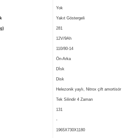
Yok
k
Yakıt Göstergeli
g)
281
12V/9Ah
110/80-14
Ön-Arka
Dİsk
Disk
Helezonik yaylı, Nitrox çift amortisör
Tek Silindir 4 Zaman
131
-
1965X730X1180