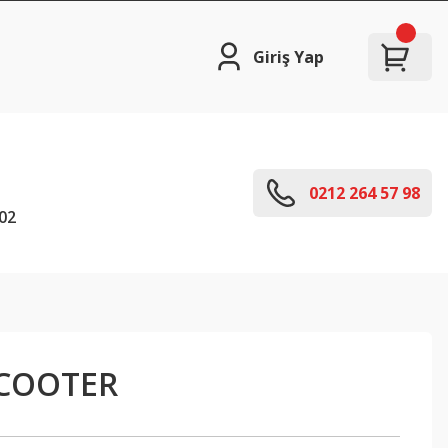
Giriş Yap
0212 264 57 98
02
SCOOTER