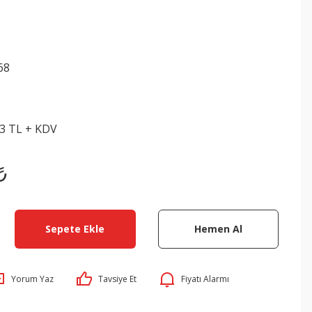
68
33 TL + KDV
₺
Sepete Ekle
Hemen Al
Yorum Yaz
Tavsiye Et
Fiyatı Alarmı