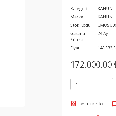
Kategori
KANUNİ
Marka
KANUNİ
Stok Kodu
CMQSU3
Garanti
24 Ay
Süresi
Fiyat
143.333,
172.000,00 