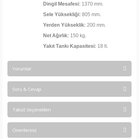
Dingil Mesafesi:
1370 mm.
Sele Yüksekliği:
805 mm.
Yerden Yükseklik:
200 mm.
Net Ağırlık:
150 kg.
Yakıt Tankı Kapasitesi:
18 lt.
Yorumlar
Soru & Cevap
Bu ürüne ilk yorumu siz yapın!
Taksit Seçenekleri
Yorum Yaz
Ürün hakkında henüz soru sorulmamış.
Önerileriniz
Soru Sor