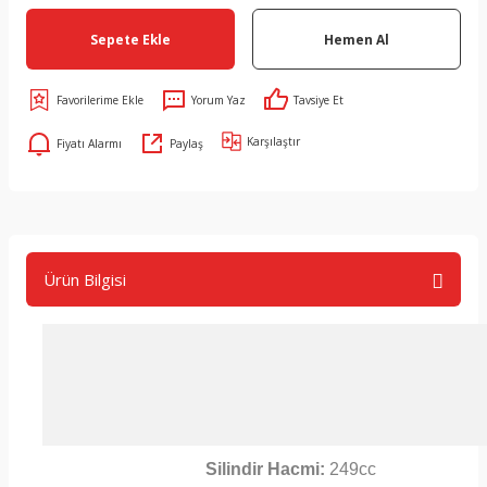
Sepete Ekle
Hemen Al
Yorum Yaz
Tavsiye Et
Karşılaştır
Fiyatı Alarmı
Paylaş
Ürün Bilgisi
Silindir Hacmi:
249cc