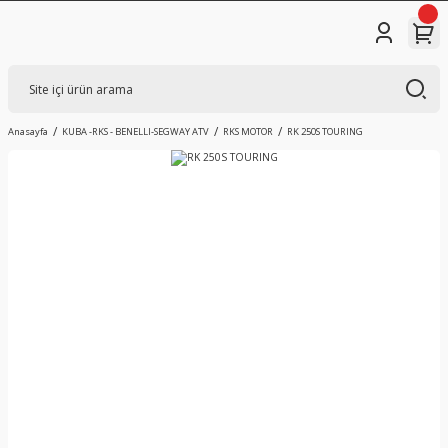
Anasayfa
KUBA -RKS - BENELLI-SEGWAY ATV
RKS MOTOR
RK 250S TOURING