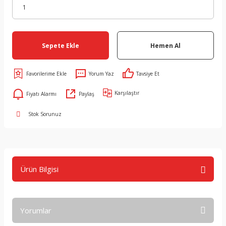
Sepete Ekle
Hemen Al
Yorum Yaz
Tavsiye Et
Karşılaştır
Fiyatı Alarmı
Paylaş
Stok Sorunuz
Ürün Bilgisi
Yorumlar