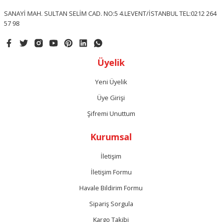
SANAYİ MAH. SULTAN SELİM CAD. NO:5 4.LEVENT/İSTANBUL TEL:0212 264
57 98
Gönder
Üyelik
Yeni Üyelik
Üye Girişi
Şifremi Unuttum
Kurumsal
İletişim
İletişim Formu
Havale Bildirim Formu
Sipariş Sorgula
Kargo Takibi