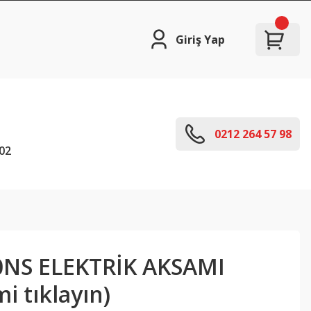
Giriş Yap
0212 264 57 98
02
0NS ELEKTRİK AKSAMI
i tıklayın)