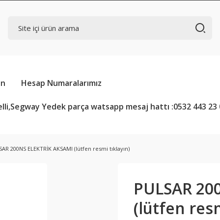
in
Hesap Numaralarımız
lli,Segway Yedek parça watsapp mesaj hattı :0532 443 23 
AR 200NS ELEKTRİK AKSAMI (lütfen resmi tıklayın)
PULSAR 20
(lütfen resm