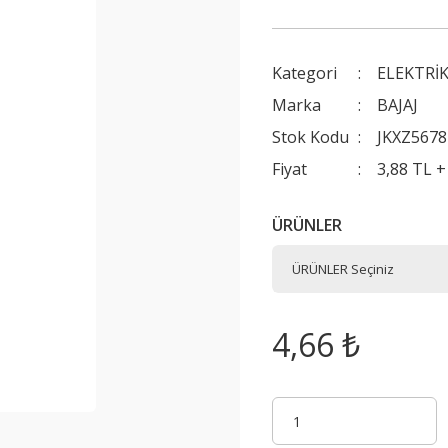
Kategori
ELEKTRİ
Marka
BAJAJ
Stok Kodu
JKXZ5678
Fiyat
3,88 TL 
ÜRÜNLER
4,66 ₺