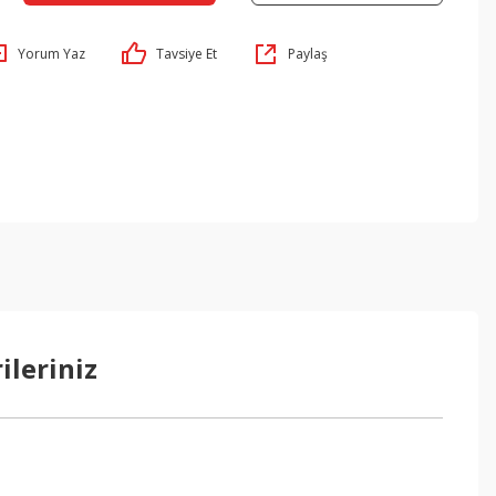
Yorum Yaz
Tavsiye Et
Paylaş
ileriniz