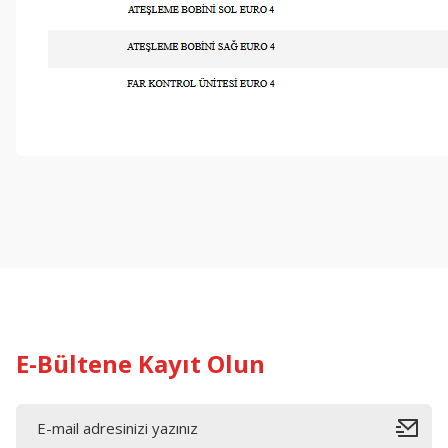
Bu ürünün fiyat bilgisi, resim, ürün açıklamalarında ve diğer konul
Görüş ve önerileriniz için teşekkür ederiz.
Ürün resmi kalitesiz, bozuk veya görüntülenemiyor.
Ürün açıklamasında eksik bilgiler bulunuyor.
Ürün bilgilerinde hatalar bulunuyor.
Ürün fiyatı diğer sitelerden daha pahalı.
Bu ürüne benzer farklı alternatifler olmalı.
E-Bültene Kayıt Olun