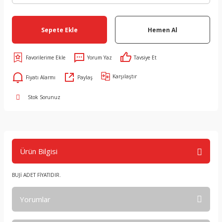
Sepete Ekle
Hemen Al
Yorum Yaz
Tavsiye Et
Karşılaştır
Fiyatı Alarmı
Paylaş
Stok Sorunuz
Ürün Bilgisi
BUJİ ADET FİYATIDIR.
Yorumlar