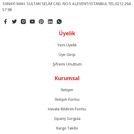
SANAYİ MAH. SULTAN SELİM CAD. NO:5 4.LEVENT/İSTANBUL TEL:0212 264
57 98
Gönder
Üyelik
Yeni Üyelik
Üye Girişi
Şifremi Unuttum
Kurumsal
İletişim
İletişim Formu
Havale Bildirim Formu
Sipariş Sorgula
Kargo Takibi