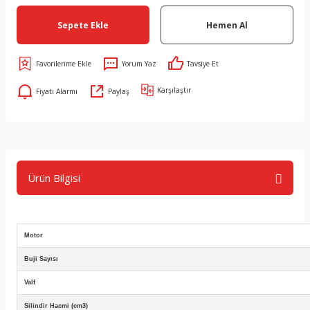
Sepete Ekle
Hemen Al
Yorum Yaz
Tavsiye Et
Karşılaştır
Fiyatı Alarmı
Paylaş
Ürün Bilgisi
Motor
Buji Sayısı
Valf
Silindir Hacmi (cm3)