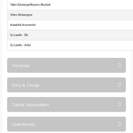
Yakıt Gösterge/Rezerv Musluk
Vites Göstergesi
Katalitik Konvertör
İç Lastik - Ön
İç Lastik - Arka
Yorumlar
Soru & Cevap
Bu ürüne ilk yorumu siz yapın!
Taksit Seçenekleri
Yorum Yaz
Ürün hakkında henüz soru sorulmamış.
Önerileriniz
Soru Sor