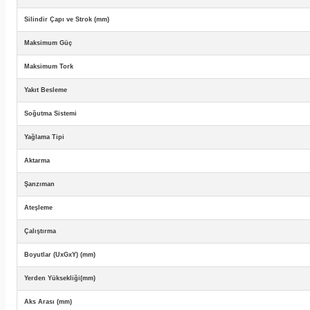
Silindir Çapı ve Strok (mm)
Maksimum Güç
Maksimum Tork
Yakıt Besleme
Soğutma Sistemi
Yağlama Tipi
Aktarma
Şanzıman
Ateşleme
Çalıştırma
Boyutlar (UxGxY) (mm)
Yerden Yüksekliği(mm)
Aks Arası (mm)