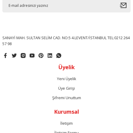
Ürün açıklamasında eksik bilgiler bulunuyor.
Ürün bilgilerinde hatalar bulunuyor.
Ürün fiyatı diğer sitelerden daha pahalı.
Bu ürüne benzer farklı alternatifler olmalı.
SANAYİ MAH. SULTAN SELİM CAD. NO:5 4.LEVENT/İSTANBUL TEL:0212 264
57 98
Gönder
Üyelik
Yeni Üyelik
Üye Girişi
Şifremi Unuttum
Kurumsal
İletişim
İletişim Formu