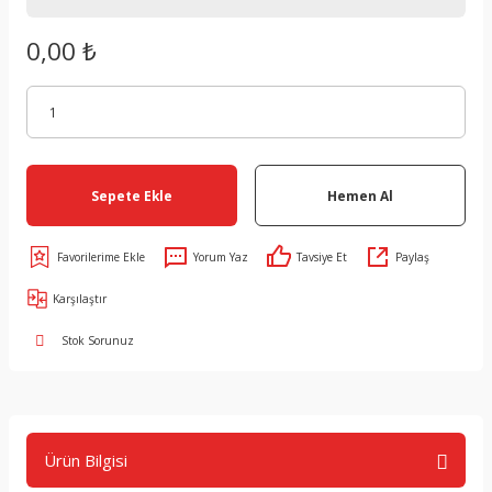
0,00 ₺
Sepete Ekle
Hemen Al
Yorum Yaz
Tavsiye Et
Paylaş
Karşılaştır
Stok Sorunuz
Ürün Bilgisi