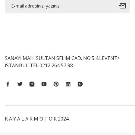
SANAYİ MAH. SULTAN SELİM CAD. NO:5 4.LEVENT/
İSTANBUL TEL:0212 264 57 98
K A Y A L A R M O T O R 2024