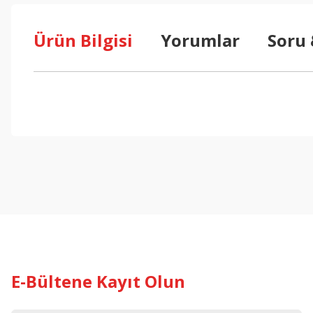
Ürün Bilgisi
Yorumlar
Soru
Bu ürünün fiyat bilgisi, resim, ürün açıklamalarında ve diğer konul
Görüş ve önerileriniz için teşekkür ederiz.
Ürün resmi kalitesiz, bozuk veya görüntülenemiyor.
Ürün açıklamasında eksik bilgiler bulunuyor.
Ürün bilgilerinde hatalar bulunuyor.
Ürün fiyatı diğer sitelerden daha pahalı.
Bu ürüne benzer farklı alternatifler olmalı.
E-Bültene Kayıt Olun