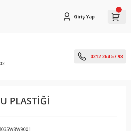
Giriş Yap
0212 264 57 98
02
U PLASTİĞİ
4035W8W9001