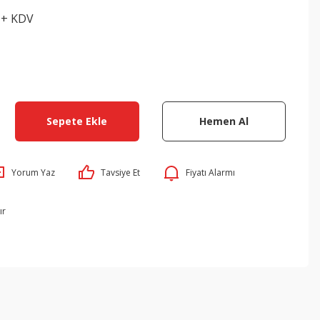
 + KDV
Sepete Ekle
Hemen Al
Yorum Yaz
Tavsiye Et
Fiyatı Alarmı
ır