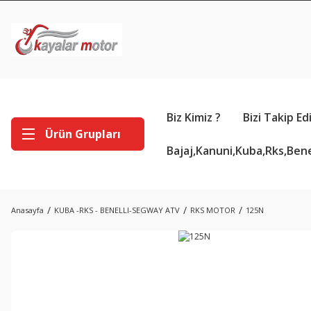
Biz Kimiz ?
Bizi Takip Ed
Ürün Grupları
Bajaj,Kanuni,Kuba,Rks,Bene
Anasayfa
KUBA -RKS - BENELLI-SEGWAY ATV
RKS MOTOR
125N