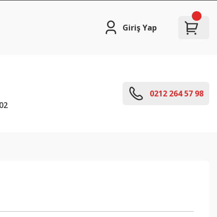
Giriş Yap
0212 264 57 98
02