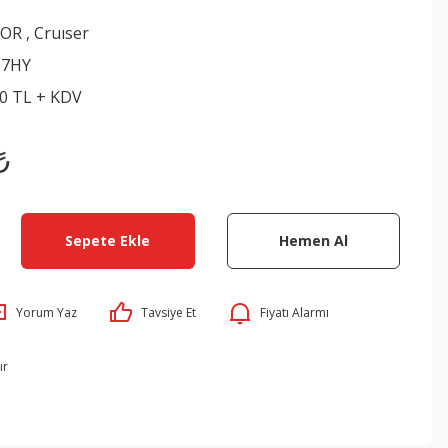
TOR
,
Cruıser
57HY
00 TL + KDV
₺
Sepete Ekle
Hemen Al
Yorum Yaz
Tavsiye Et
Fiyatı Alarmı
ır