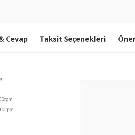
 & Cevap
Taksit Seçenekleri
Öner
Bu ürünün fiyat bilgisi, resim
ir
noktaları öneri formunu kullana
Ü
Görüş ve önerileriniz için teşe
00rpm
Ürün resmi kalitesiz, bozuk
00rpm
Ürün açıklamasında eksik bi
Ürün bilgilerinde hatalar bu
Ürün fiyatı diğer sitelerden
Bu ürüne benzer farklı altern